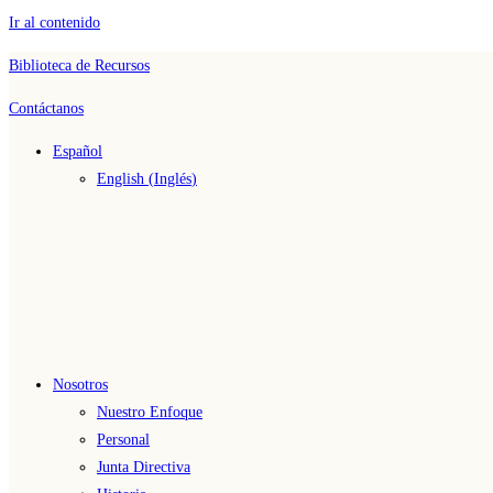
Ir al contenido
Biblioteca de Recursos
Contáctanos
Español
English
(
Inglés
)
Nosotros
Nuestro Enfoque
Personal
Junta Directiva