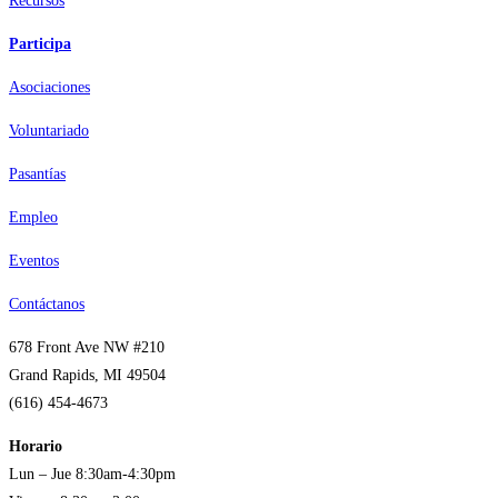
Recursos
Participa
Asociaciones
Voluntariado
Pasantías
Empleo
Eventos
Contáctanos
678 Front Ave NW #210
Grand Rapids, MI 49504
(616) 454-4673
Horario
Lun – Jue 8:30am-4:30pm