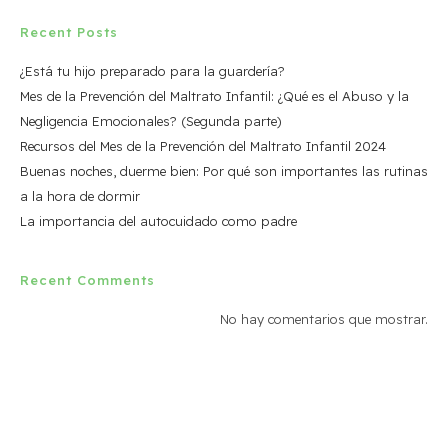
a
Recent Posts
y
v
¿Está tu hijo preparado para la guardería?
Mes de la Prevención del Maltrato Infantil: ¿Qué es el Abuso y la
i
Negligencia Emocionales? (Segunda parte)
s
Recursos del Mes de la Prevención del Maltrato Infantil 2024
t
Buenas noches, duerme bien: Por qué son importantes las rutinas
a la hora de dormir
a
La importancia del autocuidado como padre
s
d
Recent Comments
e
No hay comentarios que mostrar.
E
v
e
n